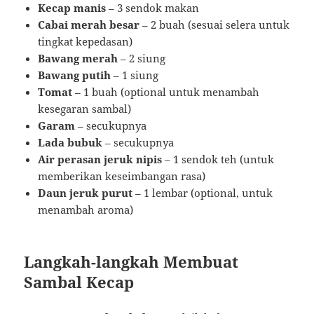
Kecap manis
– 3 sendok makan
Cabai merah besar
– 2 buah (sesuai selera untuk
tingkat kepedasan)
Bawang merah
– 2 siung
Bawang putih
– 1 siung
Tomat
– 1 buah (optional untuk menambah
kesegaran sambal)
Garam
– secukupnya
Lada bubuk
– secukupnya
Air perasan jeruk nipis
– 1 sendok teh (untuk
memberikan keseimbangan rasa)
Daun jeruk purut
– 1 lembar (optional, untuk
menambah aroma)
Langkah-langkah Membuat
Sambal Kecap