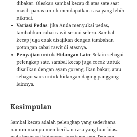
dibakar. Oleskan sambal kecap di atas sate saat
masih panas untuk mendapatkan rasa yang lebih
nikmat.
Variasi Pedas
: Jika Anda menyukai pedas,
tambahkan cabai rawit sesuai selera. Sambal
kecap juga enak disajikan dengan tambahan
potongan cabai rawit di atasnya.
Penyajian untuk Hidangan Lain
: Selain sebagai
pelengkap sate, sambal kecap juga cocok untuk
disajikan dengan ayam goreng, ikan bakar, atau
sebagai saus untuk hidangan daging panggang
lainnya.
Kesimpulan
Sambal kecap adalah pelengkap yang sederhana
namun mampu memberikan rasa yang luar biasa
pada berbagai hidangan, terutama sate. Dengan