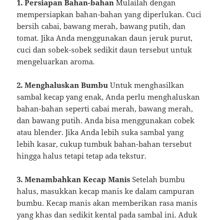
1. Persiapan Bahan-bahan
Mulailah dengan
mempersiapkan bahan-bahan yang diperlukan. Cuci
bersih cabai, bawang merah, bawang putih, dan
tomat. Jika Anda menggunakan daun jeruk purut,
cuci dan sobek-sobek sedikit daun tersebut untuk
mengeluarkan aroma.
2. Menghaluskan Bumbu
Untuk menghasilkan
sambal kecap yang enak, Anda perlu menghaluskan
bahan-bahan seperti cabai merah, bawang merah,
dan bawang putih. Anda bisa menggunakan cobek
atau blender. Jika Anda lebih suka sambal yang
lebih kasar, cukup tumbuk bahan-bahan tersebut
hingga halus tetapi tetap ada tekstur.
3. Menambahkan Kecap Manis
Setelah bumbu
halus, masukkan kecap manis ke dalam campuran
bumbu. Kecap manis akan memberikan rasa manis
yang khas dan sedikit kental pada sambal ini. Aduk