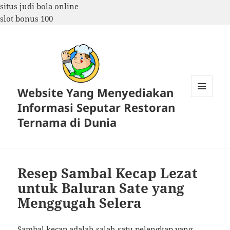
situs judi bola online
slot bonus 100
Website Yang Menyediakan
MENU
Informasi Seputar Restoran
DAN
WIDGET
Ternama di Dunia
Resep Sambal Kecap Lezat
untuk Baluran Sate yang
Menggugah Selera
Sambal kecap adalah salah satu pelengkap yang