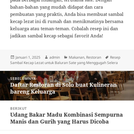
bahan-bahan yang mudah didapat dan cara
pembuatan yang praktis, Anda bisa membuat sambal
kecap lezat ini di rumah dan menikmatinya bersama
keluarga atau teman-teman. Cobalah resep ini dan
jadikan sambal kecap sebagai favorit Anda!
Diposkan
Penulis
Kategori
Tag
Januari 1, 2025
admin
Makanan
,
Restoran
Resep
pada
Sambal Kecap Lezat untuk Baluran Sate yang Menggugah Selera
Navigasi
SEBELUMNYA
pos
Daftar Restoran di Solo buat Kulineran
Pos
bareng Keluarga
sebelumnya:
BERIKUT
Udang Bakar Madu Kombinasi Sempurna
Pos
Manis dan Gurih yang Harus Dicoba
berikutnya: