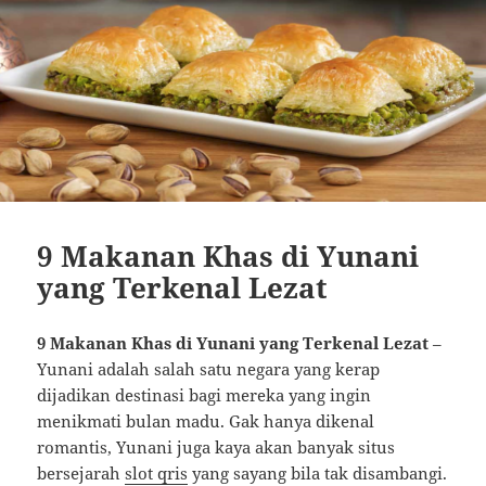
9 Makanan Khas di Yunani
yang Terkenal Lezat
9 Makanan Khas di Yunani yang Terkenal Lezat
–
Yunani adalah salah satu negara yang kerap
dijadikan destinasi bagi mereka yang ingin
menikmati bulan madu. Gak hanya dikenal
romantis, Yunani juga kaya akan banyak situs
bersejarah
slot qris
yang sayang bila tak disambangi.