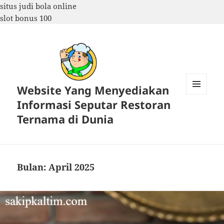
situs judi bola online
slot bonus 100
Website Yang Menyediakan
MENU
Informasi Seputar Restoran
DAN
WIDGET
Ternama di Dunia
Bulan:
April 2025