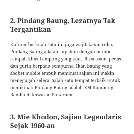
2. Pindang Baung, Lezatnya Tak
Tergantikan
Kuliner berkuah satu ini juga wajib kamu coba.
Pindang Baung adalah sup ikan dengan bumbu
rempah khas Lampung yang kuat. Rasa asam, pedas,
dan gurih berpadu sempurna. Ikan baung yang
sbobet mobile
empuk membuat sajian ini makin
menggugah selera. Salah satu tempat terbaik untuk
menikmati Pindang Baung adalah RM Kampung
Bambu di kawasan Sukarame.
3. Mie Khodon, Sajian Legendaris
Sejak 1960-an