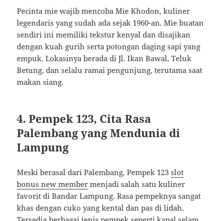
Pecinta mie wajib mencoba Mie Khodon, kuliner
legendaris yang sudah ada sejak 1960-an. Mie buatan
sendiri ini memiliki tekstur kenyal dan disajikan
dengan kuah gurih serta potongan daging sapi yang
empuk. Lokasinya berada di Jl. Ikan Bawal, Teluk
Betung, dan selalu ramai pengunjung, terutama saat
makan siang.
4. Pempek 123, Cita Rasa
Palembang yang Mendunia di
Lampung
Meski berasal dari Palembang, Pempek 123
slot
bonus new member
menjadi salah satu kuliner
favorit di Bandar Lampung. Rasa pempeknya sangat
khas dengan cuko yang kental dan pas di lidah.
Tersedia berbagai jenis pempek seperti kapal selam,