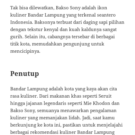
Tak bisa dilewatkan, Bakso Sony adalah ikon
kuliner Bandar Lampung yang terkenal seantero
Indonesia. Baksonya terbuat dari daging sapi pilihan
dengan tekstur kenyal dan kuah kaldunya sangat
gurih. Selain itu, cabangnya tersebar di berbagai
titik kota, memudahkan pengunjung untuk
mencicipinya.
Penutup
Bandar Lampung adalah kota yang kaya akan cita
rasa kuliner. Dari makanan khas seperti Seruit
hingga jajanan legendaris seperti Mie Khodon dan
Bakso Sony, semuanya menawarkan pengalaman
kuliner yang memanjakan lidah. Jadi, saat kamu
berkunjung ke kota ini, pastikan untuk menjelajahi
berbagai rekomendasi kuliner Bandar Lampung