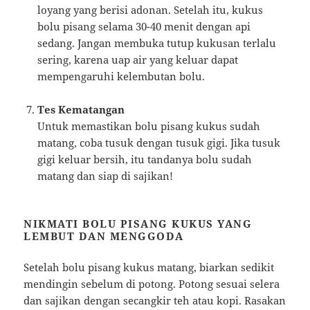
loyang yang berisi adonan. Setelah itu, kukus
bolu pisang selama 30-40 menit dengan api
sedang. Jangan membuka tutup kukusan terlalu
sering, karena uap air yang keluar dapat
mempengaruhi kelembutan bolu.
Tes Kematangan
Untuk memastikan bolu pisang kukus sudah
matang, coba tusuk dengan tusuk gigi. Jika tusuk
gigi keluar bersih, itu tandanya bolu sudah
matang dan siap di sajikan!
NIKMATI BOLU PISANG KUKUS YANG
LEMBUT DAN MENGGODA
Setelah bolu pisang kukus matang, biarkan sedikit
mendingin sebelum di potong. Potong sesuai selera
dan sajikan dengan secangkir teh atau kopi. Rasakan