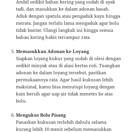
Ambil sedikit bahan kering yang sudah di ayak
tadi, dan masukkan ke dalam adonan basah.
Aduk dengan spatula atau pengaduk kayu hingga
merata. Jangan terlalu lama mengaduk agar bolu
tidak bantat. Ulangi langkah ini hingga semua
bahan kering habis tercampur rata.
Memasukkan Adonan ke Loyang
Siapkan loyang kukus yang sudah di olesi dengan
sedikit minyak atau di alasi kertas roti. Tuangkan
adonan ke dalam loyang tersebut, pastikan
permukaannya rata. Agar hasil kukusan lebih
maksimal, kamu bisa menutupi loyang dengan
kain bersih agar uap air tidak menetes ke atas
bolu.
Mengukus Bolu Pisang
Panaskan kukusan terlebih dahulu selama
kurang lebih 10 menit sebelum memasukkan