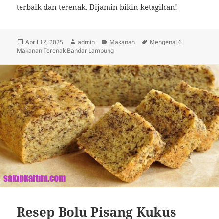
terbaik dan terenak. Dijamin bikin ketagihan!
Diposkan
Penulis
Kategori
Tag
April 12, 2025
admin
Makanan
Mengenal 6
pada
Makanan Terenak Bandar Lampung
Resep Bolu Pisang Kukus