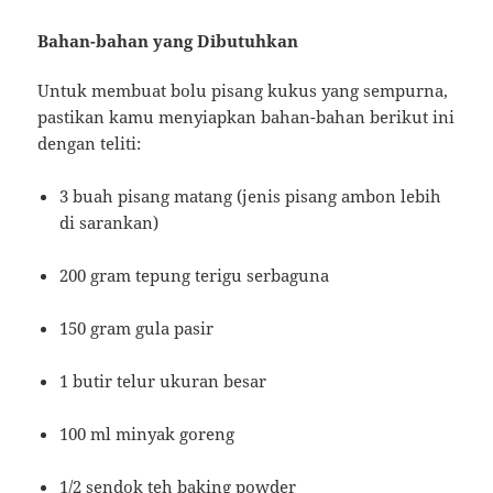
Bahan-bahan yang Dibutuhkan
Untuk membuat bolu pisang kukus yang sempurna,
pastikan kamu menyiapkan bahan-bahan berikut ini
dengan teliti:
3 buah pisang matang (jenis pisang ambon lebih
di sarankan)
200 gram tepung terigu serbaguna
150 gram gula pasir
1 butir telur ukuran besar
100 ml minyak goreng
1/2 sendok teh baking powder