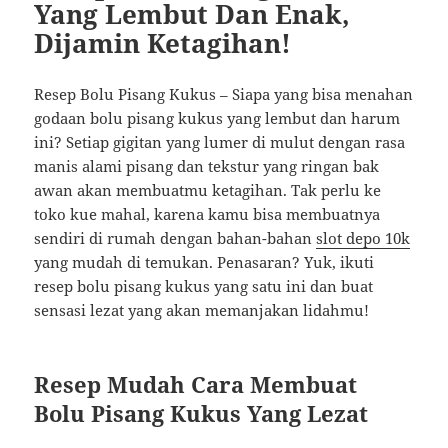
Yang Lembut Dan Enak,
Dijamin Ketagihan!
Resep Bolu Pisang Kukus – Siapa yang bisa menahan
godaan bolu pisang kukus yang lembut dan harum
ini? Setiap gigitan yang lumer di mulut dengan rasa
manis alami pisang dan tekstur yang ringan bak
awan akan membuatmu ketagihan. Tak perlu ke
toko kue mahal, karena kamu bisa membuatnya
sendiri di rumah dengan bahan-bahan
slot depo 10k
yang mudah di temukan. Penasaran? Yuk, ikuti
resep bolu pisang kukus yang satu ini dan buat
sensasi lezat yang akan memanjakan lidahmu!
Resep Mudah Cara Membuat
Bolu Pisang Kukus Yang Lezat