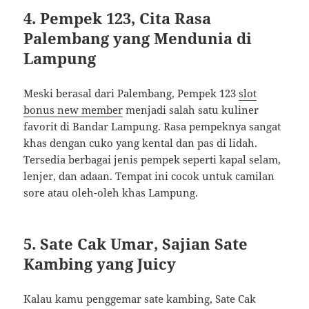
4. Pempek 123, Cita Rasa
Palembang yang Mendunia di
Lampung
Meski berasal dari Palembang, Pempek 123
slot
bonus new member
menjadi salah satu kuliner
favorit di Bandar Lampung. Rasa pempeknya sangat
khas dengan cuko yang kental dan pas di lidah.
Tersedia berbagai jenis pempek seperti kapal selam,
lenjer, dan adaan. Tempat ini cocok untuk camilan
sore atau oleh-oleh khas Lampung.
5. Sate Cak Umar, Sajian Sate
Kambing yang Juicy
Kalau kamu penggemar sate kambing, Sate Cak