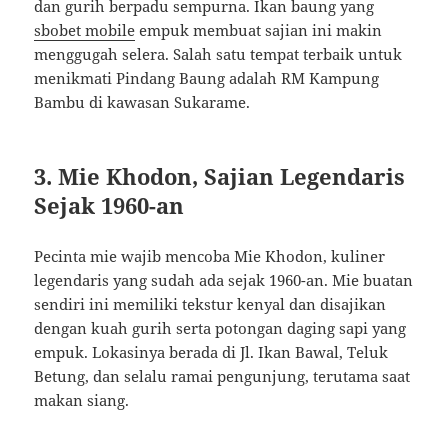
dan gurih berpadu sempurna. Ikan baung yang
sbobet mobile
empuk membuat sajian ini makin
menggugah selera. Salah satu tempat terbaik untuk
menikmati Pindang Baung adalah RM Kampung
Bambu di kawasan Sukarame.
3. Mie Khodon, Sajian Legendaris
Sejak 1960-an
Pecinta mie wajib mencoba Mie Khodon, kuliner
legendaris yang sudah ada sejak 1960-an. Mie buatan
sendiri ini memiliki tekstur kenyal dan disajikan
dengan kuah gurih serta potongan daging sapi yang
empuk. Lokasinya berada di Jl. Ikan Bawal, Teluk
Betung, dan selalu ramai pengunjung, terutama saat
makan siang.