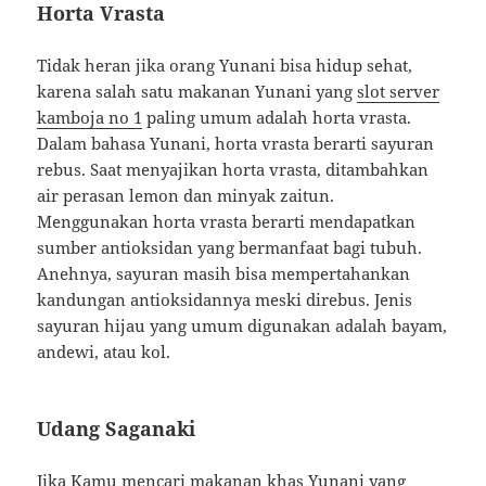
Horta Vrasta
Tidak heran jika orang Yunani bisa hidup sehat,
karena salah satu makanan Yunani yang
slot server
kamboja no 1
paling umum adalah horta vrasta.
Dalam bahasa Yunani, horta vrasta berarti sayuran
rebus. Saat menyajikan horta vrasta, ditambahkan
air perasan lemon dan minyak zaitun.
Menggunakan horta vrasta berarti mendapatkan
sumber antioksidan yang bermanfaat bagi tubuh.
Anehnya, sayuran masih bisa mempertahankan
kandungan antioksidannya meski direbus. Jenis
sayuran hijau yang umum digunakan adalah bayam,
andewi, atau kol.
Udang Saganaki
Jika Kamu mencari makanan khas Yunani yang