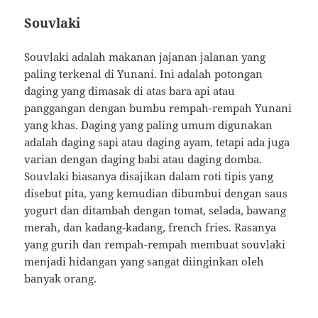
Souvlaki
Souvlaki adalah makanan jajanan jalanan yang
paling terkenal di Yunani. Ini adalah potongan
daging yang dimasak di atas bara api atau
panggangan dengan bumbu rempah-rempah Yunani
yang khas. Daging yang paling umum digunakan
adalah daging sapi atau daging ayam, tetapi ada juga
varian dengan daging babi atau daging domba.
Souvlaki biasanya disajikan dalam roti tipis yang
disebut pita, yang kemudian dibumbui dengan saus
yogurt dan ditambah dengan tomat, selada, bawang
merah, dan kadang-kadang, french fries. Rasanya
yang gurih dan rempah-rempah membuat souvlaki
menjadi hidangan yang sangat diinginkan oleh
banyak orang.