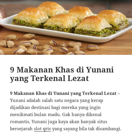
9 Makanan Khas di Yunani
yang Terkenal Lezat
9 Makanan Khas di Yunani yang Terkenal Lezat
–
Yunani adalah salah satu negara yang kerap
dijadikan destinasi bagi mereka yang ingin
menikmati bulan madu. Gak hanya dikenal
romantis, Yunani juga kaya akan banyak situs
bersejarah
slot qris
yang sayang bila tak disambangi.