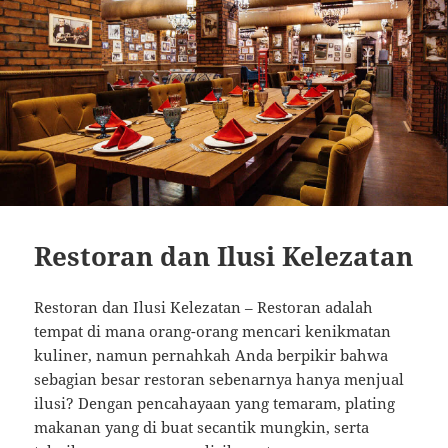
Restoran dan Ilusi Kelezatan
Restoran dan Ilusi Kelezatan – Restoran adalah
tempat di mana orang-orang mencari kenikmatan
kuliner, namun pernahkah Anda berpikir bahwa
sebagian besar restoran sebenarnya hanya menjual
ilusi? Dengan pencahayaan yang temaram, plating
makanan yang di buat secantik mungkin, serta