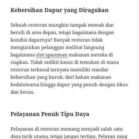
Kebersihan Dapur yang Diragukan
Sebuah restoran mungkin tampak mewah dan
bersih di area depan, tetapi bagaimana dengan
kondisi dapurnya? Banyak restoran tidak
mengizinkan pelanggan melihat langsung
bagaimana
slot spaceman
makanan mereka di
siapkan. Tidak sedikit kasus di temukan di mana
restoran terkenal ternyata memiliki standar
kebersihan yang buruk, dari bahan makanan
kedaluwarsa hingga dapur yang penuh dengan tikus
dan kecoa.
Pelayanan Penuh Tipu Daya
Pelayanan di restoran memang menjadi salah satu
daya tarik utama, tetapi jangan tertipu. Pelayan yang