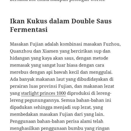
Ikan Kukus dalam Double Saus
Fermentasi
Masakan Fujian adalah kombinasi masakan Fuzhou,
Quanzhou dan Xiamen yang bercirikan sup dan
hidangan yang kaya akan saus, dengan metode
memasak yang sangat luar biasa dengan cara
merebus dengan api bawah kecil dan menggulai.
Ada banyak makanan laut yang dibudidayakan di
perairan luas provinsi Fujian, dan makanan lezat
yang
starlight princes 1000
diproduksi di lereng-
lereng pegunungannya. Semua bahan-bahan ini
dipadukan sehingga menjadi sup lezat, yang
membedakan masakan Fujian dari yang lain.
Penggunaan bahan-bahan perisa alami telah
menghasilkan penggunaan bumbu yang ringan