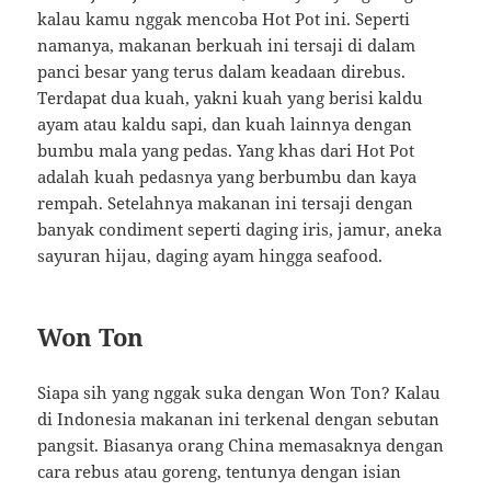
kalau kamu nggak mencoba Hot Pot ini. Seperti
namanya, makanan berkuah ini tersaji di dalam
panci besar yang terus dalam keadaan direbus.
Terdapat dua kuah, yakni kuah yang berisi kaldu
ayam atau kaldu sapi, dan kuah lainnya dengan
bumbu mala yang pedas. Yang khas dari Hot Pot
adalah kuah pedasnya yang berbumbu dan kaya
rempah. Setelahnya makanan ini tersaji dengan
banyak condiment seperti daging iris, jamur, aneka
sayuran hijau, daging ayam hingga seafood.
Won Ton
Siapa sih yang nggak suka dengan Won Ton? Kalau
di Indonesia makanan ini terkenal dengan sebutan
pangsit. Biasanya orang China memasaknya dengan
cara rebus atau goreng, tentunya dengan isian