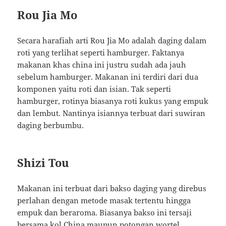
Rou Jia Mo
Secara harafiah arti Rou Jia Mo adalah daging dalam
roti yang terlihat seperti hamburger. Faktanya
makanan khas china ini justru sudah ada jauh
sebelum hamburger. Makanan ini terdiri dari dua
komponen yaitu roti dan isian. Tak seperti
hamburger, rotinya biasanya roti kukus yang empuk
dan lembut. Nantinya isiannya terbuat dari suwiran
daging berbumbu.
Shizi Tou
Makanan ini terbuat dari bakso daging yang direbus
perlahan dengan metode masak tertentu hingga
empuk dan beraroma. Biasanya bakso ini tersaji
bersama kol China maupun potongan wortel.