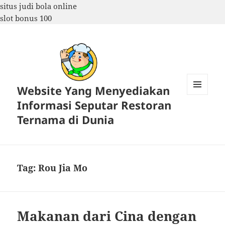
situs judi bola online
slot bonus 100
Website Yang Menyediakan
MENU
Informasi Seputar Restoran
DAN
WIDGET
Ternama di Dunia
Tag:
Rou Jia Mo
Makanan dari Cina dengan