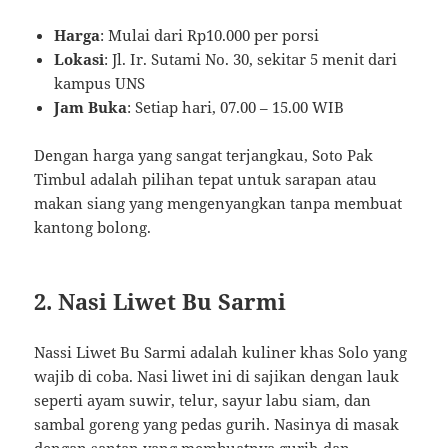
Harga
: Mulai dari Rp10.000 per porsi
Lokasi
: Jl. Ir. Sutami No. 30, sekitar 5 menit dari
kampus UNS
Jam Buka
: Setiap hari, 07.00 – 15.00 WIB
Dengan harga yang sangat terjangkau, Soto Pak
Timbul adalah pilihan tepat untuk sarapan atau
makan siang yang mengenyangkan tanpa membuat
kantong bolong.
2.
Nasi Liwet Bu Sarmi
Nassi Liwet Bu Sarmi adalah kuliner khas Solo yang
wajib di coba. Nasi liwet ini di sajikan dengan lauk
seperti ayam suwir, telur, sayur labu siam, dan
sambal goreng yang pedas gurih. Nasinya di masak
dengan santan yang membuatnya gurih dan