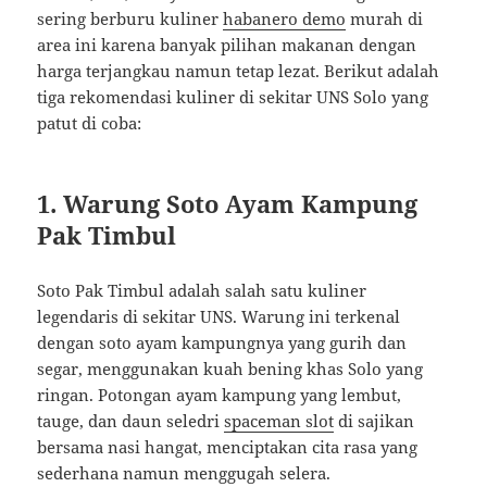
sering berburu kuliner
habanero demo
murah di
area ini karena banyak pilihan makanan dengan
harga terjangkau namun tetap lezat. Berikut adalah
tiga rekomendasi kuliner di sekitar UNS Solo yang
patut di coba:
1.
Warung Soto Ayam Kampung
Pak Timbul
Soto Pak Timbul adalah salah satu kuliner
legendaris di sekitar UNS. Warung ini terkenal
dengan soto ayam kampungnya yang gurih dan
segar, menggunakan kuah bening khas Solo yang
ringan. Potongan ayam kampung yang lembut,
tauge, dan daun seledri
spaceman slot
di sajikan
bersama nasi hangat, menciptakan cita rasa yang
sederhana namun menggugah selera.