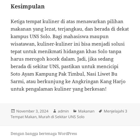
Kesimpulan
Ketiga tempat kuliner di atas menawarkan pilihan
makanan yang lezat, terjangkau, dan berada di dekat
kampus UNS Solo. Bagi mahasiswa maupun
wisatawan, kuliner-kuliner ini bisa menjadi solusi
tepat untuk menikmati hidangan khas Solo tanpa
harus merogoh kocek dalam. Jadi, jika sedang
berada di sekitar UNS, pastikan untuk mencicipi
Soto Ayam Kampung Pak Timbul, Nasi Liwet Bu
Sarmi, atau berkunjung ke Angkringan Kang Harjo
untuk pengalaman kuliner yang berkesan!
Diposkan
Penulis
Kategori
Tag
November 3, 2024
admin
Makanan
Menjelajahi 3
pada
Tempat Makan
,
Murah di Sekitar UNS Solo
Dengan bangga bertenaga WordPress