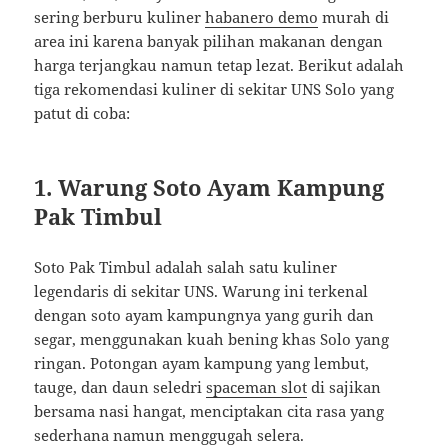
sering berburu kuliner
habanero demo
murah di
area ini karena banyak pilihan makanan dengan
harga terjangkau namun tetap lezat. Berikut adalah
tiga rekomendasi kuliner di sekitar UNS Solo yang
patut di coba:
1.
Warung Soto Ayam Kampung
Pak Timbul
Soto Pak Timbul adalah salah satu kuliner
legendaris di sekitar UNS. Warung ini terkenal
dengan soto ayam kampungnya yang gurih dan
segar, menggunakan kuah bening khas Solo yang
ringan. Potongan ayam kampung yang lembut,
tauge, dan daun seledri
spaceman slot
di sajikan
bersama nasi hangat, menciptakan cita rasa yang
sederhana namun menggugah selera.