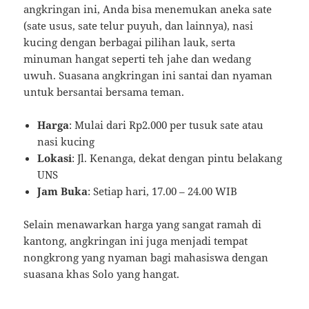
angkringan ini, Anda bisa menemukan aneka sate
(sate usus, sate telur puyuh, dan lainnya), nasi
kucing dengan berbagai pilihan lauk, serta
minuman hangat seperti teh jahe dan wedang
uwuh. Suasana angkringan ini santai dan nyaman
untuk bersantai bersama teman.
Harga
: Mulai dari Rp2.000 per tusuk sate atau
nasi kucing
Lokasi
: Jl. Kenanga, dekat dengan pintu belakang
UNS
Jam Buka
: Setiap hari, 17.00 – 24.00 WIB
Selain menawarkan harga yang sangat ramah di
kantong, angkringan ini juga menjadi tempat
nongkrong yang nyaman bagi mahasiswa dengan
suasana khas Solo yang hangat.