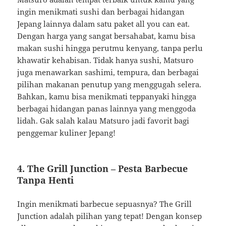
ingin menikmati sushi dan berbagai hidangan
Jepang lainnya dalam satu paket all you can eat.
Dengan harga yang sangat bersahabat, kamu bisa
makan sushi hingga perutmu kenyang, tanpa perlu
khawatir kehabisan. Tidak hanya sushi, Matsuro
juga menawarkan sashimi, tempura, dan berbagai
pilihan makanan penutup yang menggugah selera.
Bahkan, kamu bisa menikmati teppanyaki hingga
berbagai hidangan panas lainnya yang menggoda
lidah. Gak salah kalau Matsuro jadi favorit bagi
penggemar kuliner Jepang!
4. The Grill Junction – Pesta Barbecue
Tanpa Henti
Ingin menikmati barbecue sepuasnya? The Grill
Junction adalah pilihan yang tepat! Dengan konsep