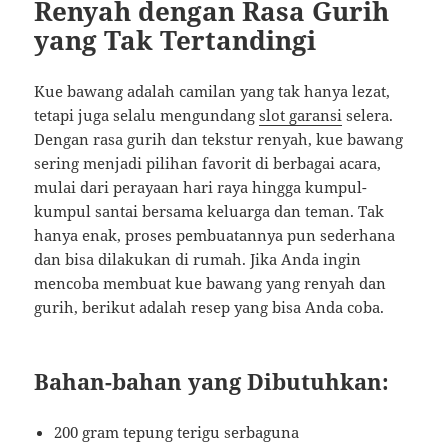
Renyah dengan Rasa Gurih
yang Tak Tertandingi
Kue bawang adalah camilan yang tak hanya lezat,
tetapi juga selalu mengundang
slot garansi
selera.
Dengan rasa gurih dan tekstur renyah, kue bawang
sering menjadi pilihan favorit di berbagai acara,
mulai dari perayaan hari raya hingga kumpul-
kumpul santai bersama keluarga dan teman. Tak
hanya enak, proses pembuatannya pun sederhana
dan bisa dilakukan di rumah. Jika Anda ingin
mencoba membuat kue bawang yang renyah dan
gurih, berikut adalah resep yang bisa Anda coba.
Bahan-bahan yang Dibutuhkan:
200 gram tepung terigu serbaguna