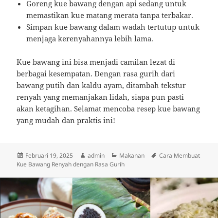
Goreng kue bawang dengan api sedang untuk
memastikan kue matang merata tanpa terbakar.
Simpan kue bawang dalam wadah tertutup untuk
menjaga kerenyahannya lebih lama.
Kue bawang ini bisa menjadi camilan lezat di
berbagai kesempatan. Dengan rasa gurih dari
bawang putih dan kaldu ayam, ditambah tekstur
renyah yang memanjakan lidah, siapa pun pasti
akan ketagihan. Selamat mencoba resep kue bawang
yang mudah dan praktis ini!
Diposkan
Penulis
Kategori
Tag
Februari 19, 2025
admin
Makanan
Cara Membuat
pada
Kue Bawang Renyah dengan Rasa Gurih