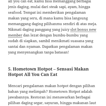
all you can eat, kamu bisa memanggang berbagai
jenis daging, mulai dari steak sapi, ayam, hingga
seafood. Tempat ini memberikan pengalaman
makan yang seru, di mana kamu bisa langsung
memanggang daging pilihanmu sendiri di atas meja.
Nikmati daging panggang yang juicy
slot bonus new
member
dan lezat dengan bumbu-bumbu yang
sudah di siapkan, sambil menikmati suasana yang
santai dan nyaman. Dapatkan pengalaman makan
yang menyenangkan tanpa batasan!
5. Hometown Hotpot – Sensasi Makan
Hotpot All You Can Eat
Mencari pengalaman makan hotpot dengan pilihan
bahan yang melimpah? Hometown Hotpot adalah
jawabannya. Restoran ini menawarkan berbagai
pilihan daging segar, sayuran, hingga makanan laut