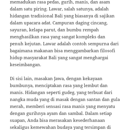
memadukan rasa pedas, gurih, manis, dan asam
dalam satu piring. Lawar, salah satunya, adalah
hidangan tradisional Bali yang biasanya di sajikan
dalam upacara adat. Campuran daging cincang,
sayuran, kelapa parut, dan bumbu rempah
menghasilkan rasa yang sangat kompleks dan
penuh kejutan. Lawar adalah contoh sempurna dari
bagaimana makanan bisa menggambarkan filosofi
hidup masyarakat Bali yang sangat menghargai
keseimbangan.
Di sisi lain, masakan Jawa, dengan kekayaan
bumbunya, menciptakan rasa yang lembut dan
manis. Hidangan seperti gudeg, yang terbuat dari
nangka muda yang di masak dengan santan dan gula
merah, memberi sensasi rasa manis yang menyatu
dengan gurihnya ayam dan sambal. Dalam setiap
suapan, Anda bisa merasakan kesederhanaan
sekaligus kemewahan budaya yang tersimpan di