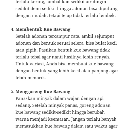
terlalu kering, tambahkan sedikit air dingin
sedikit demi sedikit hingga adonan bisa dipulung
dengan mudah, tetapi tetap tidak terlalu lembek.
Membentuk Kue Bawang
Setelah adonan tercampur rata, ambil sejumput
adonan dan bentuk sesuai selera, bisa bulat kecil
atau pipih. Pastikan bentuk kue bawang tidak
terlalu tebal agar nanti hasilnya lebih renyah.
Untuk variasi, Anda bisa membuat kue bawang
dengan bentuk yang lebih kecil atau panjang agar
lebih menarik.
Menggoreng Kue Bawang
Panaskan minyak dalam wajan dengan api
sedang. Setelah minyak panas, goreng adonan
kue bawang sedikit-sedikit hingga berubah
warna menjadi keemasan. Jangan terlalu banyak
memasukkan kue bawang dalam satu waktu agar