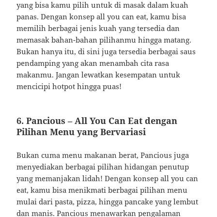
yang bisa kamu pilih untuk di masak dalam kuah
panas. Dengan konsep all you can eat, kamu bisa
memilih berbagai jenis kuah yang tersedia dan
memasak bahan-bahan pilihanmu hingga matang.
Bukan hanya itu, di sini juga tersedia berbagai saus
pendamping yang akan menambah cita rasa
makanmu. Jangan lewatkan kesempatan untuk
mencicipi hotpot hingga puas!
6. Pancious – All You Can Eat dengan
Pilihan Menu yang Bervariasi
Bukan cuma menu makanan berat, Pancious juga
menyediakan berbagai pilihan hidangan penutup
yang memanjakan lidah! Dengan konsep all you can
eat, kamu bisa menikmati berbagai pilihan menu
mulai dari pasta, pizza, hingga pancake yang lembut
dan manis. Pancious menawarkan pengalaman