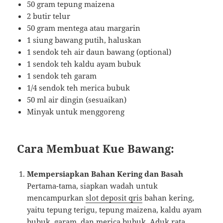
50 gram tepung maizena
2 butir telur
50 gram mentega atau margarin
1 siung bawang putih, haluskan
1 sendok teh air daun bawang (optional)
1 sendok teh kaldu ayam bubuk
1 sendok teh garam
1/4 sendok teh merica bubuk
50 ml air dingin (sesuaikan)
Minyak untuk menggoreng
Cara Membuat Kue Bawang:
Mempersiapkan Bahan Kering dan Basah
Pertama-tama, siapkan wadah untuk
mencampurkan
slot deposit qris
bahan kering,
yaitu tepung terigu, tepung maizena, kaldu ayam
bubuk, garam, dan merica bubuk. Aduk rata