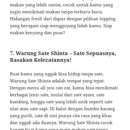
makan yang lebih santai, cocok untuk kamu yang
ingin menikmati makan tanpa terburu-buru.
Hidangan fresh dari dapur dengan pilihan topping
yang beragam siap menggoyang lidah kamu. Siap
makan kenyang dan puas?
7. Warung Sate Shinta – Sate Sepuasnya,
Rasakan Kelezatannya!
Buat kamu yang nggak bisa hidup tanpa sate,
Warung Sate Shinta adalah tempat yang tepat.
Dengan menu all you can eat, kamu bisa menikmati
berbagai jenis sate, mulai dari sate ayam, sate
kambing, hingga sate yang lebih unik seperti sate
ular atau sate sapi. Di balut dengan bumbu kacang
yang gurih, sate di sini punya cita rasa yang khas
dan nggak ada duanya. Warung Sate Shinta cocok
banget buat kamu yang ingin makan sate tanpa