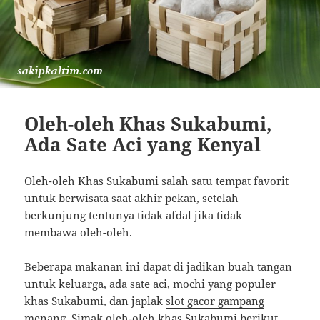
Oleh-oleh Khas Sukabumi,
Ada Sate Aci yang Kenyal
Oleh-oleh Khas Sukabumi salah satu tempat favorit
untuk berwisata saat akhir pekan, setelah
berkunjung tentunya tidak afdal jika tidak
membawa oleh-oleh.
Beberapa makanan ini dapat di jadikan buah tangan
untuk keluarga, ada sate aci, mochi yang populer
khas Sukabumi, dan japlak
slot gacor gampang
menang
. Simak oleh-oleh khas Sukabumi berikut.