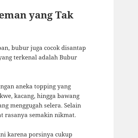
leman yang Tak
an, bubur juga cocok disantap
 yang terkenal adalah Bubur
engan aneka topping yang
akwe, kacang, hingga bawang
ang menggugah selera. Selain
t rasanya semakin nikmat.
ni karena porsinya cukup