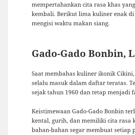
mempertahankan cita rasa khas yan
kembali. Berikut lima kuliner enak di
mengisi waktu makan siang.
Gado-Gado Bonbin, L
Saat membahas kuliner ikonik Cikin
selalu masuk dalam daftar teratas. 
sejak tahun 1960 dan tetap menjadi f
Keistimewaan Gado-Gado Bonbin terl
kental, gurih, dan memiliki cita rasa 
bahan-bahan segar membuat setiap p