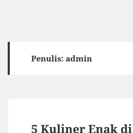
Penulis:
admin
5 Kuliner Enak di