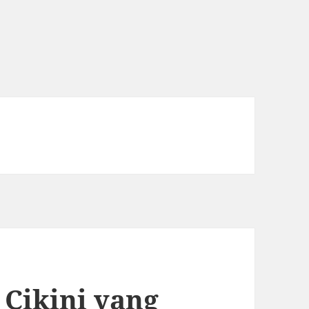
 Cikini yang