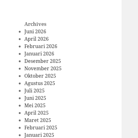
Archives
Juni 2026
April 2026
Februari 2026
Januari 2026
Desember 2025
November 2025
Oktober 2025
Agustus 2025
Juli 2025
Juni 2025
Mei 2025
April 2025
Maret 2025
Februari 2025
Januari 2025