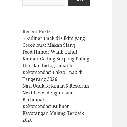
CARI
Recent Posts
5 Kuliner Enak di Cikini yang
Cocok buat Makan Siang
Food Hunter Wajib Tahu!
Kuliner Gading Serpong Paling
Hits dan Instagramable
Rekomendasi Bakso Enak di
Tangerang 2026
Nasi Uduk Kekinian 5 Restoran
Next Level dengan Lauk
Berlimpah
Rekomendasi Kuliner
Kayutangan Malang Terbaik
2026