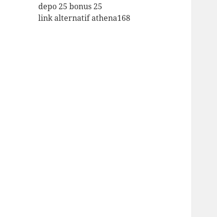
depo 25 bonus 25
link alternatif athena168