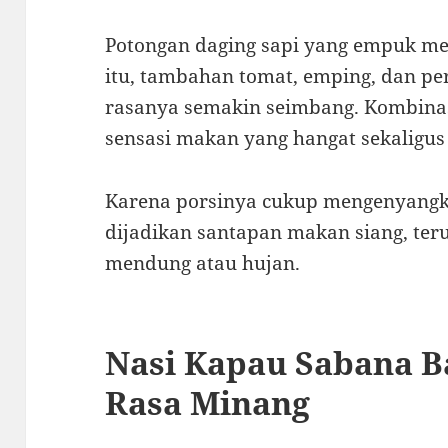
Potongan daging sapi yang empuk men
itu, tambahan tomat, emping, dan pe
rasanya semakin seimbang. Kombinas
sensasi makan yang hangat sekaligu
Karena porsinya cukup mengenyangka
dijadikan santapan makan siang, ter
mendung atau hujan.
Nasi Kapau Sabana B
Rasa Minang