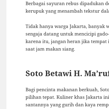
Berbagai sayuran rebus dipadukan den
kerupuk yang menambah tekstur dal
Tidak hanya warga Jakarta, banyak w
sengaja datang untuk mencicipi gado-
karena itu, jangan heran jika tempat 
saat jam makan siang.
Soto Betawi H. Ma’ru
Bagi pencinta makanan berkuah, Soto
pilihan tepat. Kuliner khas Jakarta i
santannya yang gurih dan kaya remp